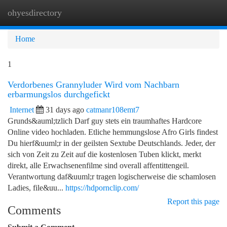
ohyesdirectory
Togg
navi
Home
1
Verdorbenes Grannyluder Wird vom Nachbarn
erbarmungslos durchgefickt
Internet
31 days ago
catmanr108emt7
Grunds&auml;tzlich Darf guy stets ein traumhaftes Hardcore
Online video hochladen. Etliche hemmungslose Afro Girls findest
Du hierf&uuml;r in der geilsten Sextube Deutschlands. Jeder, der
sich von Zeit zu Zeit auf die kostenlosen Tuben klickt, merkt
direkt, alle Erwachsenenfilme sind overall affentittengeil.
Verantwortung daf&uuml;r tragen logischerweise die schamlosen
Ladies, file&uu...
https://hdpornclip.com/
Report this page
Comments