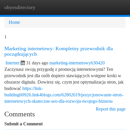
ohyesdirectory
Togg
navi
Home
1
Marketing internetowy: Kompletny przewodnik dla
początkujących
Internet
31 days ago
marketing-internetowy630420
Zaczynasz swoją przygodę z promocją internetowymi? Ten
przewodnik jest dla osób dopiero stawiających wstępne kroki w
obszarze digitalu. Dowiesz się, czym jest optymalizacja stron, jak
budować
https://link-
building60926.link4blogs.com/62802619/pozycjonowanie-stron-
internetowych-skuteczne-seo-dla-rozwoju-twojego-biznesu
Report this page
Comments
Submit a Comment