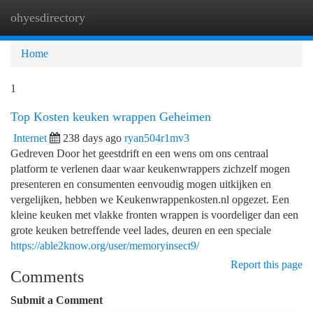
ohyesdirectory
Togg
navi
Home
1
Top Kosten keuken wrappen Geheimen
Internet
238 days ago
ryan504r1mv3
Gedreven Door het geestdrift en een wens om ons centraal
platform te verlenen daar waar keukenwrappers zichzelf mogen
presenteren en consumenten eenvoudig mogen uitkijken en
vergelijken, hebben we Keukenwrappenkosten.nl opgezet. Een
kleine keuken met vlakke fronten wrappen is voordeliger dan een
grote keuken betreffende veel lades, deuren en een speciale
https://able2know.org/user/memoryinsect9/
Report this page
Comments
Submit a Comment