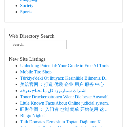
Society
Sports
Web Directory Search
New Site Listings
Unlocking Potential: Your Guide to Free AI Tools
Mobile Tire Shop
Türkiye'deki Ot İhtiyacı: Kesinlikle Bilmeniz D...
美洽官网 ：打造 优质 企业 用户 服务 中心
اشتراك سمارترز: كل ما تحتاج تعرفه
Toner Druckerpatronen Wien: Die beste Auswahl
Little Known Facts About Online judicial system.
旺财作图 ： 入门者 也能 简单 开始使用 这 ...
Bingo Nights!
Tatlı Domates Ezmesinin Toptan Dağıtımı: K...