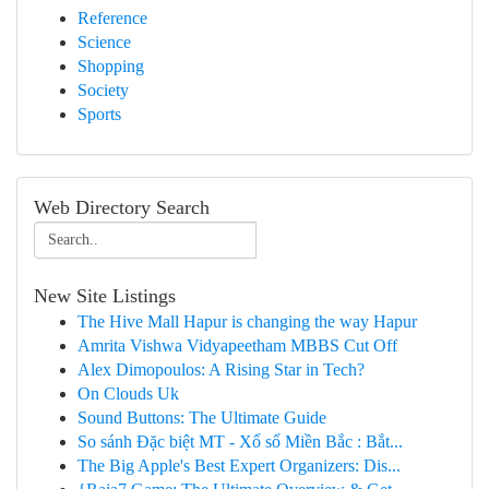
Reference
Science
Shopping
Society
Sports
Web Directory Search
New Site Listings
The Hive Mall Hapur is changing the way Hapur
Amrita Vishwa Vidyapeetham MBBS Cut Off
Alex Dimopoulos: A Rising Star in Tech?
On Clouds Uk
Sound Buttons: The Ultimate Guide
So sánh Đặc biệt MT - Xổ số Miền Bắc : Bắt...
The Big Apple's Best Expert Organizers: Dis...