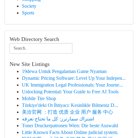
Society
Sports
Web Directory Search
New Site Listings
19dewa Untuk Pengalaman Game Nyaman
Dynamic Pricing Software: Level Up Your Indepen...
UK Immigration Legal Professionals: Your Journe...
Unlocking Potential: Your Guide to Free AI Tools
Mobile Tire Shop
Türkiye'deki Ot İhtiyacı: Kesinlikle Bilmeniz D...
美洽官网 ：打造 优质 企业 用户 服务 中心
اشتراك سمارترز: كل ما تحتاج تعرفه
Toner Druckerpatronen Wien: Die beste Auswahl
Little Known Facts About Online judicial system.