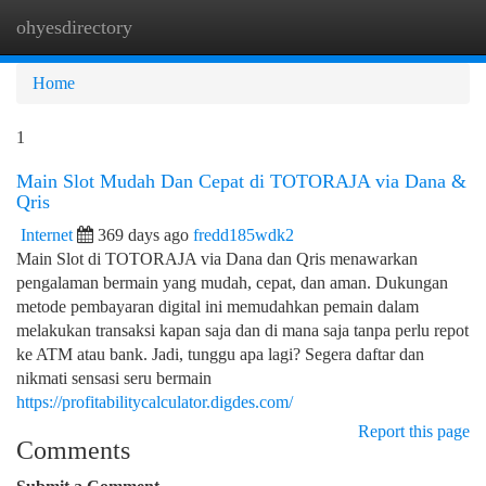
ohyesdirectory
Togg
navi
Home
1
Main Slot Mudah Dan Cepat di TOTORAJA via Dana &
Qris
Internet
369 days ago
fredd185wdk2
Main Slot di TOTORAJA via Dana dan Qris menawarkan
pengalaman bermain yang mudah, cepat, dan aman. Dukungan
metode pembayaran digital ini memudahkan pemain dalam
melakukan transaksi kapan saja dan di mana saja tanpa perlu repot
ke ATM atau bank. Jadi, tunggu apa lagi? Segera daftar dan
nikmati sensasi seru bermain
https://profitabilitycalculator.digdes.com/
Report this page
Comments