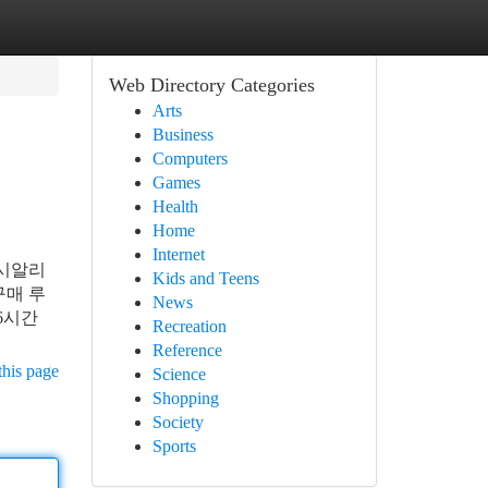
Web Directory Categories
Arts
Business
Computers
Games
Health
Home
Internet
 시알리
Kids and Teens
구매 루
News
36시간
Recreation
Reference
this page
Science
Shopping
Society
Sports