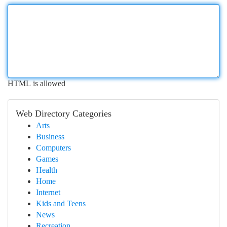
HTML is allowed
Web Directory Categories
Arts
Business
Computers
Games
Health
Home
Internet
Kids and Teens
News
Recreation