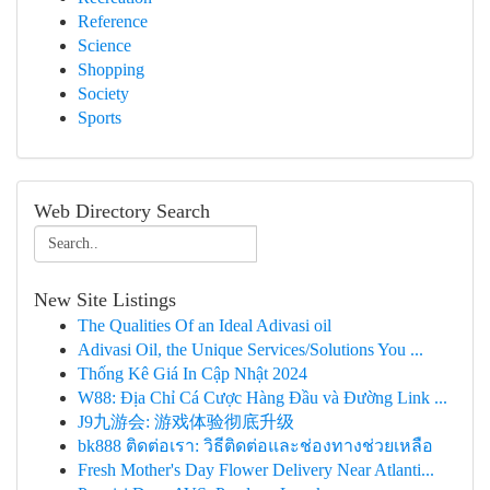
Reference
Science
Shopping
Society
Sports
Web Directory Search
New Site Listings
The Qualities Of an Ideal Adivasi oil
Adivasi Oil, the Unique Services/Solutions You ...
Thống Kê Giá In Cập Nhật 2024
W88: Địa Chỉ Cá Cược Hàng Đầu và Đường Link ...
J9九游会: 游戏体验彻底升级
bk888 ติดต่อเรา: วิธีติดต่อและช่องทางช่วยเหลือ
Fresh Mother's Day Flower Delivery Near Atlanti...