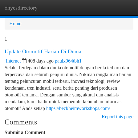
ohyesdirectory
Togg
navi
Home
1
Update Otomotif Harian Di Dunia
Internet
408 days ago
paulx964tbh1
Selalu Terdepan dalam dunia otomotif dengan berita terbaru dan
terpercaya dari seluruh penjuru dunia. Nikmati rangkuman harian
tentang peluncuran mobil terbaru, inovasi teknologi, review
kendaraan, tren industri, serta berita penting dari produsen
otomotif ternama. Dengan sumber yang akurat dan analisis
mendalam, kami hadir untuk memenuhi kebutuhan informasi
otomotif Anda setiap
https://beckheimworkshops.com/
Report this page
Comments
Submit a Comment