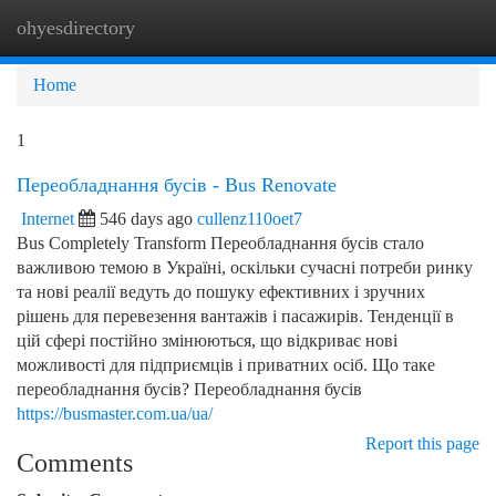
ohyesdirectory
Togg
navi
Home
1
Переобладнання бусів - Bus Renovate
Internet
546 days ago
cullenz110oet7
Bus Completely Transform Переобладнання бусів стало
важливою темою в Україні, оскільки сучасні потреби ринку
та нові реалії ведуть до пошуку ефективних і зручних
рішень для перевезення вантажів і пасажирів. Тенденції в
цій сфері постійно змінюються, що відкриває нові
можливості для підприємців і приватних осіб. Що таке
переобладнання бусів? Переобладнання бусів
https://busmaster.com.ua/ua/
Report this page
Comments