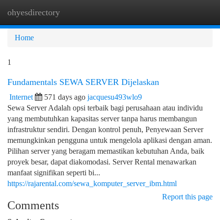
ohyesdirectory
Togg
navi
Home
1
Fundamentals SEWA SERVER Dijelaskan
Internet
571 days ago
jacquesu493wlo9
Sewa Server Adalah opsi terbaik bagi perusahaan atau individu
yang membutuhkan kapasitas server tanpa harus membangun
infrastruktur sendiri. Dengan kontrol penuh, Penyewaan Server
memungkinkan pengguna untuk mengelola aplikasi dengan aman.
Pilihan server yang beragam memastikan kebutuhan Anda, baik
proyek besar, dapat diakomodasi. Server Rental menawarkan
manfaat signifikan seperti bi...
https://rajarental.com/sewa_komputer_server_ibm.html
Report this page
Comments