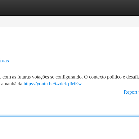
tegories
Register
Login
ivas
, com as futuras votações se configurando. O contexto político é desafi
 o amanhã da
https://youtu.be/t-zdeJqJMEw
Report 