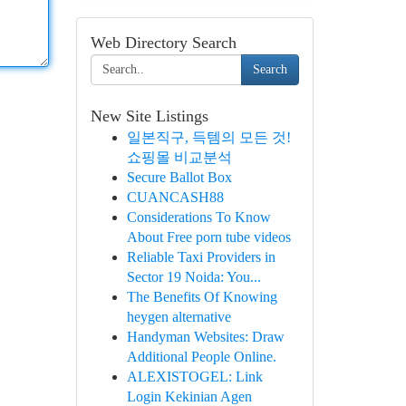
Web Directory Search
Search
New Site Listings
일본직구, 득템의 모든 것!
쇼핑몰 비교분석
Secure Ballot Box
CUANCASH88
Considerations To Know
About Free porn tube videos
Reliable Taxi Providers in
Sector 19 Noida: You...
The Benefits Of Knowing
heygen alternative
Handyman Websites: Draw
Additional People Online.
ALEXISTOGEL: Link
Login Kekinian Agen