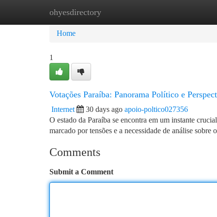
ohyesdirectory
Home
New Site Listings
Add Site
Ca
Home
1
Votações Paraíba: Panorama Político e Perspect
Internet
30 days ago
apoio-poltico027356
O estado da Paraíba se encontra em um instante crucial
marcado por tensões e a necessidade de análise sobre
Comments
Submit a Comment